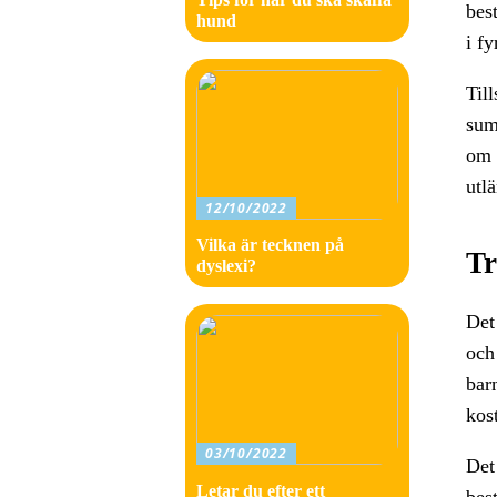
bes
hund
i fy
Till
sum
om 
utl
12/10/2022
Vilka är tecknen på
Tr
dyslexi?
Det
och 
bar
kos
03/10/2022
Det
Letar du efter ett
best