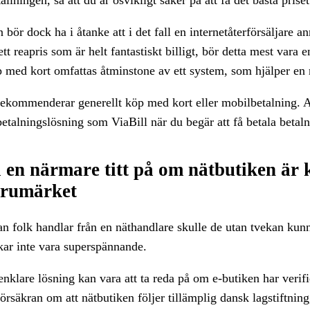
bör dock ha i åtanke att i det fall en internetåterförsäljare an
 ett reapris som är helt fantastiskt billigt, bör detta mest vara
 med kort omfattas åtminstone av ett system, som hjälper en m
rekommenderar generellt köp med kort eller mobilbetalning. A
betalningslösning som ViaBill när du begär att få betala betaln
 en närmare titt på om nätbutiken är k
rumärket
an folk handlar från en näthandlare skulle de utan tvekan kunn
kar inte vara superspännande.
enklare lösning kan vara att ta reda på om e-butiken har verifi
örsäkran om att nätbutiken följer tillämplig dansk lagstiftning