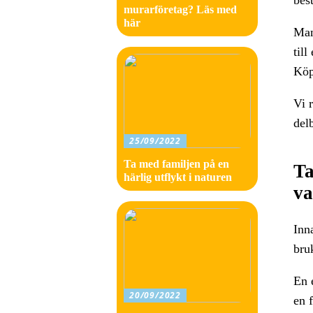
murarföretag? Läs med
här
Man 
till
Köp
Vi 
del
25/09/2022
Ta med familjen på en
Ta
härlig utflykt i naturen
va
Inn
bru
En 
20/09/2022
en f