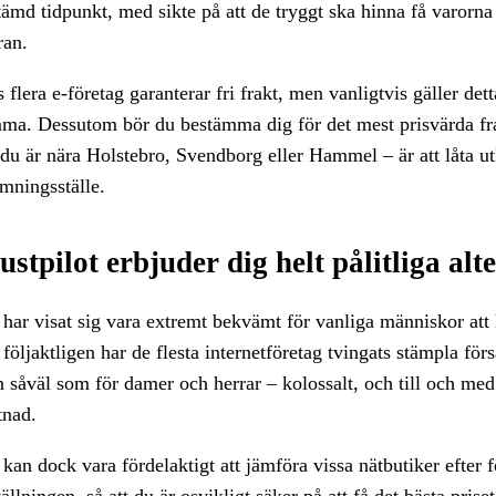
tämd tidpunkt, med sikte på att de tryggt ska hinna få varorna
ran.
s flera e-företag garanterar fri frakt, men vanligtvis gäller det
ma. Dessutom bör du bestämma dig för det mest prisvärda frakt
du är nära Holstebro, Svendborg eller Hammel – är att låta utk
ämningsställe.
ustpilot erbjuder dig helt pålitliga alt
 har visat sig vara extremt bekvämt för vanliga människor att
följaktligen har de flesta internetföretag tvingats stämpla för
n såväl som för damer och herrar – kolossalt, och till och med
tnad.
 kan dock vara fördelaktigt att jämföra vissa nätbutiker efter 
ällningen, så att du är osvikligt säker på att få det bästa priset