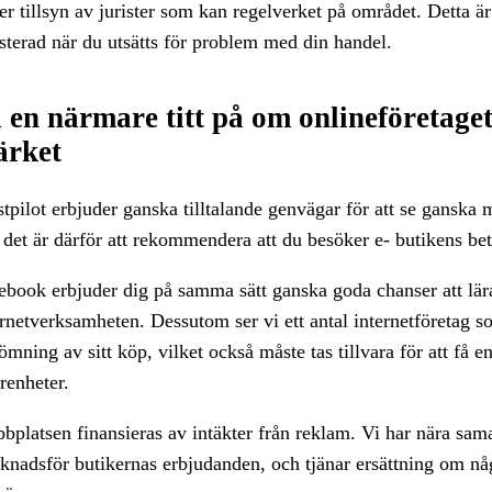
r tillsyn av jurister som kan regelverket på området. Detta är 
isterad när du utsätts för problem med din handel.
 en närmare titt på om onlineföretaget
rket
stpilot erbjuder ganska tilltalande genvägar för att se gansk
 det är därför att rekommendera att du besöker e- butikens bet
ebook erbjuder dig på samma sätt ganska goda chanser att lära 
ernetverksamheten. Dessutom ser vi ett antal internetföretag s
mning av sitt köp, vilket också måste tas tillvara för att få en
renheter.
bplatsen finansieras av intäkter från reklam. Vi har nära sam
knadsför butikernas erbjudanden, och tjänar ersättning om n