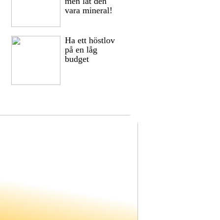
men låt den
vara mineral!
Ha ett höstlov
på en låg
budget