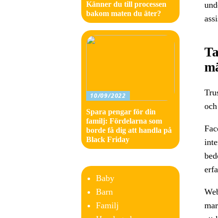
Känner du till processen
unde
bakom maten du äter?
ass
Ta
mä
Tru
10/09/2022
och
Spara pengar för din
familj: Fördelarna som
Fac
borde få dig att handla på
Black Friday
int
bedö
erfa
Baby
Barn
Web
Familj
mar