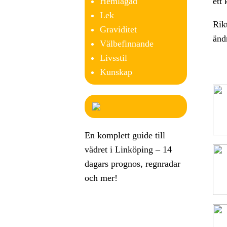
Hemlagad
ett 
Lek
Rik
Graviditet
änd
Välbefinnande
Livsstil
Kunskap
En komplett guide till
vädret i Linköping – 14
dagars prognos, regnradar
och mer!