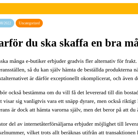
08/2022
Uncategorized
arför du ska skaffa en bra m
ka många e-butiker erbjuder gradvis fler alternativ för frakt.
eransställen, så du kan själv hämta de beställda produkterna nä
ktalternativet är därför exceptionellt okomplicerat, och även d
bör också bestämma om du vill få det levererad till din bostad 
kt visar sig vanligtvis vara ett snäpp dyrare, men också riktig
rans är dock att hämta varorna själv, men det beror på att du ä
tor del av internetåterförsäljarna erbjuder möjlighet till lever
ikelnummer, vilket trots allt beräknas utifrån att transaktione