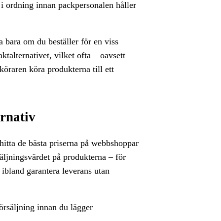
 i ordning innan packpersonalen håller
ta bara om du beställer för en viss
alternativet, vilket ofta – oavsett
öraren köra produkterna till ett
ernativ
 hitta de bästa priserna på webbshoppar
säljningsvärdet på produkterna – för
 ibland garantera leverans utan
försäljning innan du lägger
.