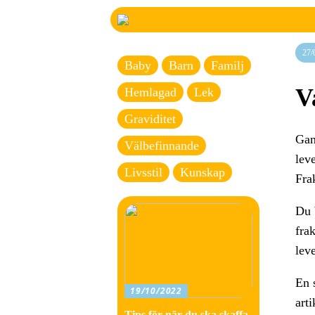
27/
Baby
Barn
Familj
V
Hemlagad
Lek
Graviditet
Gans
Välbefinnande
lev
Livsstil
Kunskap
Fra
Du 
fra
leve
En s
19/10/2022
art
Tips för när du ska skaffa