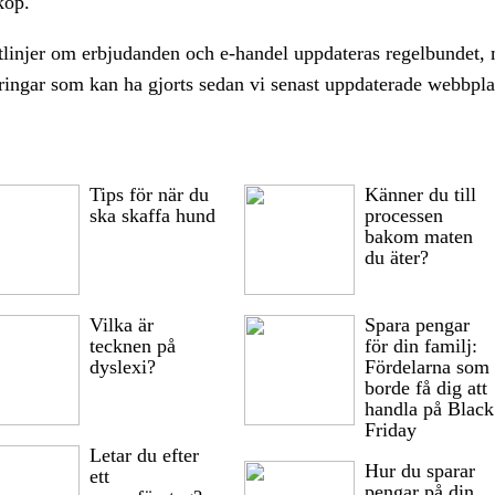
köp.
tlinjer om erbjudanden och e-handel uppdateras regelbundet, m
ringar som kan ha gjorts sedan vi senast uppdaterade webbpla
Tips för när du
Känner du till
ska skaffa hund
processen
bakom maten
du äter?
Vilka är
Spara pengar
tecknen på
för din familj:
dyslexi?
Fördelarna som
borde få dig att
handla på Black
Friday
Letar du efter
Hur du sparar
ett
pengar på din