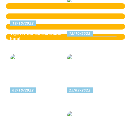
19/10/2022
Tips för när du ska skaffa
12/10/2022
hund
Vilka är tecknen på
dyslexi?
03/10/2022
25/09/2022
Letar du efter ett
Ta med familjen på en
murarföretag? Läs med
härlig utflykt i naturen
här