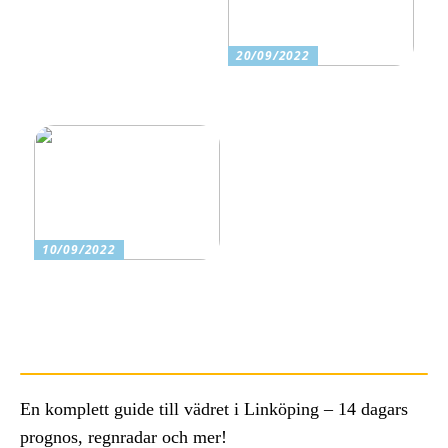
20/09/2022
Känner du till processen
bakom maten du äter?
10/09/2022
Spara pengar för din
familj: Fördelarna som
borde få dig att handla på
Black Friday
En komplett guide till vädret i Linköping – 14 dagars
prognos, regnradar och mer!