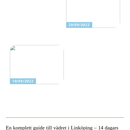
20/09/2022
Känner du till processen
bakom maten du äter?
10/09/2022
Spara pengar för din
familj: Fördelarna som
borde få dig att handla på
Black Friday
En komplett guide till vädret i Linköping – 14 dagars