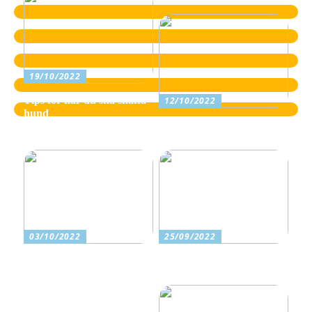
19/10/2022
Tips för när du ska skaffa
12/10/2022
hund
Vilka är tecknen på
dyslexi?
03/10/2022
25/09/2022
Letar du efter ett
Ta med familjen på en
murarföretag? Läs med
härlig utflykt i naturen
här