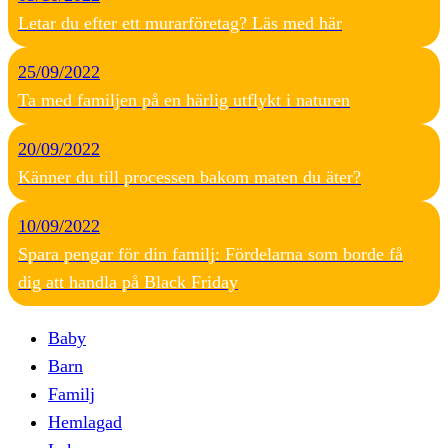
Letar du efter ett murarföretag? Läs med här
25/09/2022
Ta med familjen på en härlig utflykt i naturen
20/09/2022
Känner du till processen bakom maten du äter?
10/09/2022
Spara pengar för din familj: Fördelarna som borde få
dig att handla på Black Friday
Baby
Barn
Familj
Hemlagad