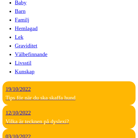
Baby
Barn
Familj
Hemlagad
Lek
Graviditet
Välbefinnande
Livsstil
Kunskap
19/10/2022
Tips för när du ska skaffa hund
12/10/2022
Vilka är tecknen på dyslexi?
03/10/2022