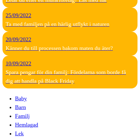
25/09/2022
Ta med familjen på en härlig utflykt i naturen
20/09/2022
Känner du till processen bakom maten du äter?
10/09/2022
Spara pengar för din familj: Fördelarna som borde få
dig att handla på Black Friday
Baby
Barn
Familj
Hemlagad
Lek