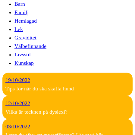
Barn
Familj
Hemlagad
Lek
Graviditet
Välbefinnande
Livsstil
Kunskap
19/10/2022
Tips för när du ska skaffa hund
12/10/2022
Vilka är tecknen på dyslexi?
03/10/2022
Letar du efter ett murarföretag? Läs med här