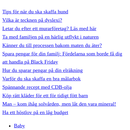
Tips för när du ska skaffa hund
Vilka är tecknen på dyslexi?
Letar du efter ett murarföretag? Läs med här
Ta med familjen på en härlig utflykt i naturen
Känner du till processen bakom maten du äter?
Spara pengar för din familj: Fördelarna som borde få dig
att handla på Black Friday
Hur du sparar pengar på din elräkning
Varför du ska skaffa en bra målarbok
Spännande recept med CDB-olja
Köp rätt kläder för ett för tidigt fött barn
Man – kom ihåg solvården, men låt den vara mineral!
Ha ett höstlov på en låg budget
Baby